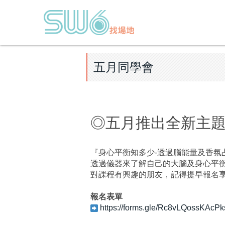
五月同學會
◎五月推出全新主
『身心平衡知多少-透過腦能量及香氛
透過儀器來了解自己的大腦及身心平
對課程有興趣的朋友，記得提早報名
報名表單
https://forms.gle/Rc8vLQossKAcP