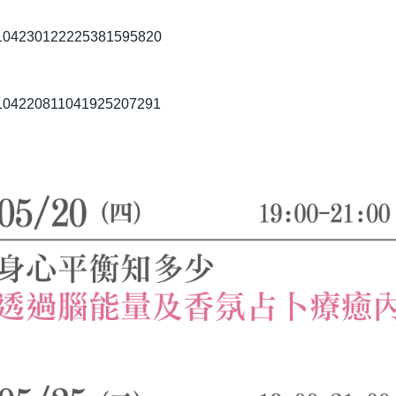
/2104230122225381595820
/2104220811041925207291