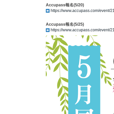
Accupass報名(5/20)
https://www.accupass.com/event
Accupass報名(5/25)
https://www.accupass.com/event