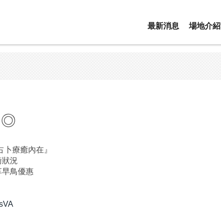
最新消息
場地介紹
題◎
占卜療癒內在』
衡狀況
享早鳥優惠
ksVA